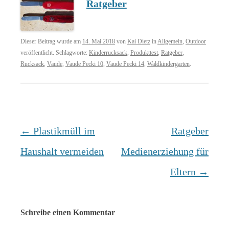
Ratgeber
Dieser Beitrag wurde am
14. Mai 2018
von
Kai Dietz
in
Allgemein
,
Outdoor
veröffentlicht. Schlagworte:
Kinderrucksack
,
Produkttest
,
Ratgeber
,
Rucksack
,
Vaude
,
Vaude Pecki 10
,
Vaude Pecki 14
,
Waldkindergarten
.
Beitrags-
←
Plastikmüll im
Ratgeber
Navigation
Haushalt vermeiden
Medienerziehung für
Eltern
→
Schreibe einen Kommentar