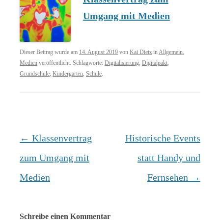
Umgang mit Medien
Dieser Beitrag wurde am
14. August 2019
von
Kai Dietz
in
Allgemein
,
Medien
veröffentlicht. Schlagworte:
Digitalisierung
,
Digitalpakt
,
Grundschule
,
Kindergarten
,
Schule
.
Beitrags-
←
Klassenvertrag
Historische Events
Navigation
zum Umgang mit
statt Handy und
Medien
Fernsehen
→
Schreibe einen Kommentar