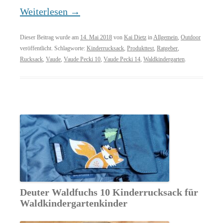
Weiterlesen
→
Dieser Beitrag wurde am
14. Mai 2018
von
Kai Dietz
in
Allgemein
,
Outdoor
veröffentlicht. Schlagworte:
Kinderrucksack
,
Produkttest
,
Ratgeber
,
Rucksack
,
Vaude
,
Vaude Pecki 10
,
Vaude Pecki 14
,
Waldkindergarten
.
Deuter Waldfuchs 10 Kinderrucksack für
Waldkindergartenkinder