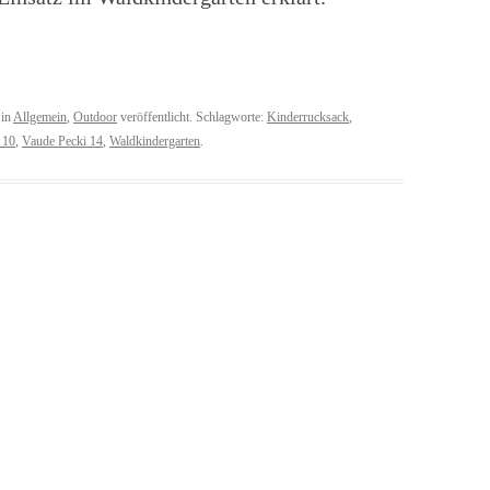
in
Allgemein
,
Outdoor
veröffentlicht. Schlagworte:
Kinderrucksack
,
 10
,
Vaude Pecki 14
,
Waldkindergarten
.