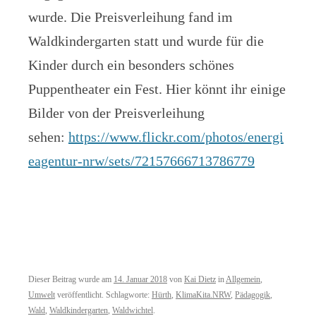
wurde. Die Preisverleihung fand im
Waldkindergarten statt und wurde für die
Kinder durch ein besonders schönes
Puppentheater ein Fest. Hier könnt ihr einige
Bilder von der Preisverleihung
sehen:
https://www.flickr.com/photos/energi
eagentur-nrw/sets/72157666713786779
Dieser Beitrag wurde am
14. Januar 2018
von
Kai Dietz
in
Allgemein
,
Umwelt
veröffentlicht. Schlagworte:
Hürth
,
KlimaKita.NRW
,
Pädagogik
,
Wald
,
Waldkindergarten
,
Waldwichtel
.