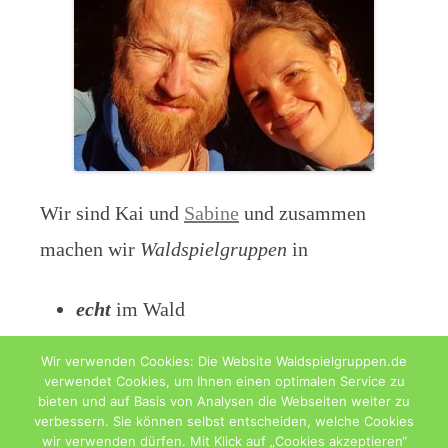
Wir sind Kai und
Sabine
und zusammen
machen wir
Waldspielgruppen
in
echt
im Wald
digital
als Blog
Wir verwenden Cookies: Die Website Waldspielgruppen.de
verwendet Cookies, um Ihnen einen optimalen Service zu
bieten und auf Basis von Analysen die Webseiten weiter zu
verbessern. Sie können selbst entscheiden, welche Cookies
wir verwenden dürfen. Mit Klick auf „Cookies akzeptieren“