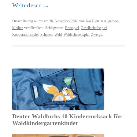
Weiterlesen
→
Dieser Beitrag wurde am
26. November 2018
von
Kai Dietz
in
Allgemein
,
Medien
veröffentlicht. Schlagworte:
Brettspiel
,
Gesellschaftsspiel
,
Kooperationsspiel
,
Schatten
,
Wald
,
Waldschattenspiel
,
Zwerge
.
Deuter Waldfuchs 10 Kinderrucksack für
Waldkindergartenkinder