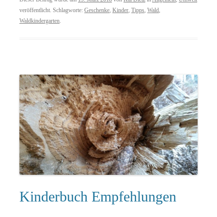
veröffentlicht. Schlagworte:
Geschenke
,
Kinder
,
Tipps
,
Wald
,
Waldkindergarten
.
Kinderbuch Empfehlungen