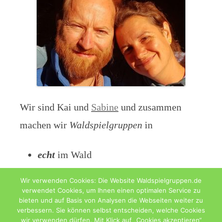
Wir sind Kai und
Sabine
und zusammen
machen wir
Waldspielgruppen
in
echt
im Wald
digital
als Blog
Wir verwenden Cookies: Die Website Waldspielgruppen.de
verwendet Cookies, um Ihnen einen optimalen Service zu
bieten und auf Basis von Analysen die Webseiten weiter zu
verbessern. Sie können selbst entscheiden, welche Cookies
wir verwenden dürfen. Mit Klick auf „Cookies akzeptieren“