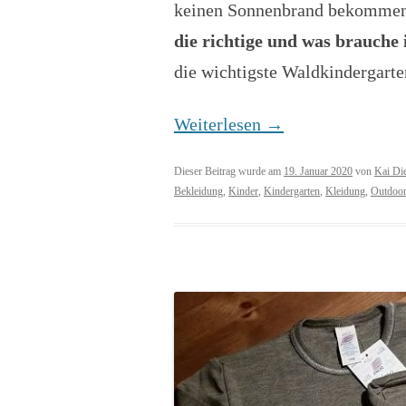
keinen Sonnenbrand bekomme
die richtige und was brauche 
die wichtigste Waldkindergarte
Weiterlesen
→
Dieser Beitrag wurde am
19. Januar 2020
von
Kai Die
Bekleidung
,
Kinder
,
Kindergarten
,
Kleidung
,
Outdoo