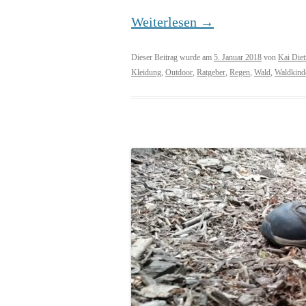
Weiterlesen
→
Dieser Beitrag wurde am
5. Januar 2018
von
Kai Diet
Kleidung
,
Outdoor
,
Ratgeber
,
Regen
,
Wald
,
Waldkind