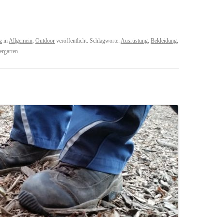
z
in
Allgemein
,
Outdoor
veröffentlicht. Schlagworte:
Ausrüstung
,
Bekleidung
,
ergarten
.