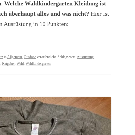
n.
Welche Waldkindergarten Kleidung ist
ich überhaupt alles und was nicht?
Hier ist
n Ausrüstung in 10 Punkten:
tz
in
Allgemein
,
Outdoor
veröffentlicht. Schlagworte:
Ausrüstung
,
r
,
Ratgeber
,
Wald
,
Waldkindergarten
.