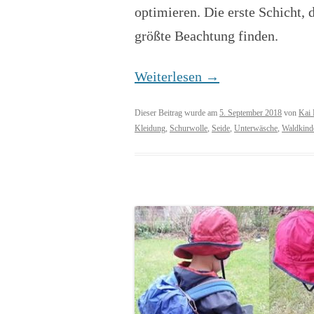
optimieren. Die erste Schicht, 
größte Beachtung finden.
Weiterlesen
→
Dieser Beitrag wurde am
5. September 2018
von
Kai 
Kleidung
,
Schurwolle
,
Seide
,
Unterwäsche
,
Waldkind