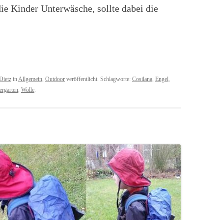
die Kinder Unterwäsche, sollte dabei die
Dietz
in
Allgemein
,
Outdoor
veröffentlicht. Schlagworte:
Cosilana
,
Engel
,
ergarten
,
Wolle
.