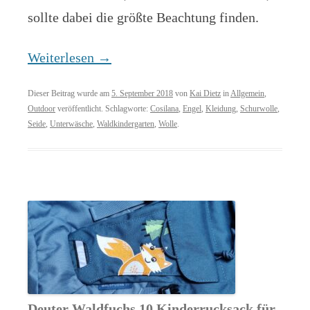
sollte dabei die größte Beachtung finden.
Weiterlesen
→
Dieser Beitrag wurde am
5. September 2018
von
Kai Dietz
in
Allgemein
,
Outdoor
veröffentlicht. Schlagworte:
Cosilana
,
Engel
,
Kleidung
,
Schurwolle
,
Seide
,
Unterwäsche
,
Waldkindergarten
,
Wolle
.
Deuter Waldfuchs 10 Kinderrucksack für