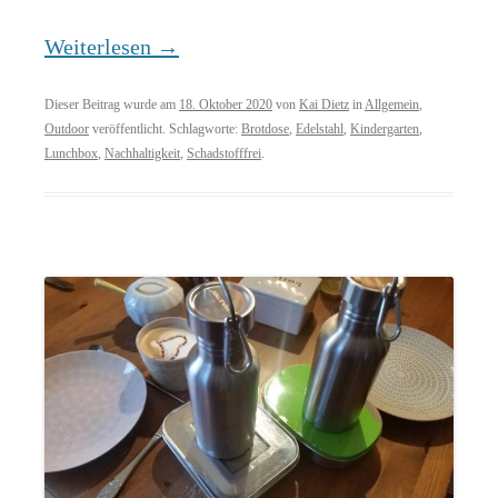
Weiterlesen
→
Dieser Beitrag wurde am
18. Oktober 2020
von
Kai Dietz
in
Allgemein
,
Outdoor
veröffentlicht. Schlagworte:
Brotdose
,
Edelstahl
,
Kindergarten
,
Lunchbox
,
Nachhaltigkeit
,
Schadstofffrei
.