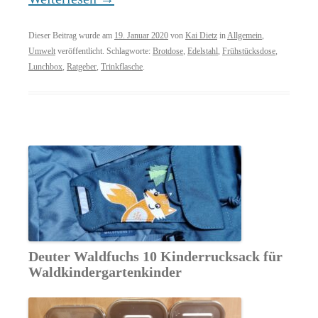
Dieser Beitrag wurde am
19. Januar 2020
von
Kai Dietz
in
Allgemein
,
Umwelt
veröffentlicht. Schlagworte:
Brotdose
,
Edelstahl
,
Frühstücksdose
,
Lunchbox
,
Ratgeber
,
Trinkflasche
.
Deuter Waldfuchs 10 Kinderrucksack für
Waldkindergartenkinder