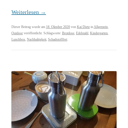
Weiterlesen
→
Dieser Beitrag wurde am
18. Oktober 2020
von
Kai Dietz
in
Allgemein
,
Outdoor
veröffentlicht. Schlagworte:
Brotdose
,
Edelstahl
,
Kindergarten
,
Lunchbox
,
Nachhaltigkeit
,
Schadstofffrei
.