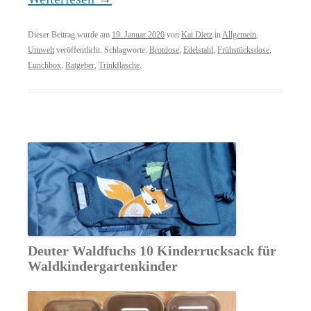
Dieser Beitrag wurde am
19. Januar 2020
von
Kai Dietz
in
Allgemein
,
Umwelt
veröffentlicht. Schlagworte:
Brotdose
,
Edelstahl
,
Frühstücksdose
,
Lunchbox
,
Ratgeber
,
Trinkflasche
.
Deuter Waldfuchs 10 Kinderrucksack für
Waldkindergartenkinder