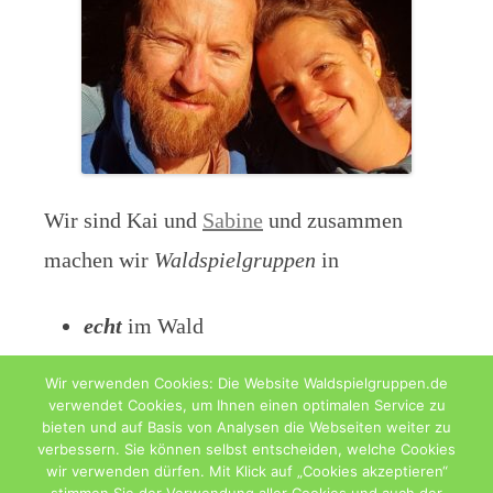
Wir sind Kai und
Sabine
und zusammen
machen wir
Waldspielgruppen
in
echt
im Wald
digital
als Blog
Wir verwenden Cookies: Die Website Waldspielgruppen.de
verwendet Cookies, um Ihnen einen optimalen Service zu
bieten und auf Basis von Analysen die Webseiten weiter zu
verbessern. Sie können selbst entscheiden, welche Cookies
wir verwenden dürfen. Mit Klick auf „Cookies akzeptieren“