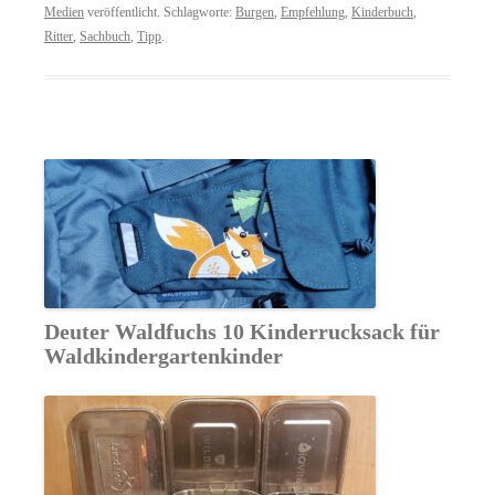
Medien
veröffentlicht. Schlagworte:
Burgen
,
Empfehlung
,
Kinderbuch
,
Ritter
,
Sachbuch
,
Tipp
.
Deuter Waldfuchs 10 Kinderrucksack für
Waldkindergartenkinder