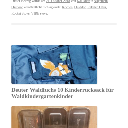
Dieser Beitrag wurde am
21. Oktober 2018
von
Kai Dietz
in
Allgemein
,
Outdoor
veröffentlicht. Schlagworte:
Kochen
,
Outddor
,
Raketen Ofen
,
Rocket Stove
,
VIRE stove
.
Deuter Waldfuchs 10 Kinderrucksack für
Waldkindergartenkinder