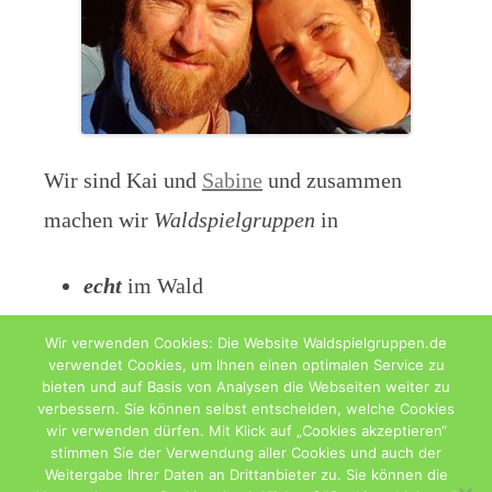
Wir sind Kai und
Sabine
und zusammen
machen wir
Waldspielgruppen
in
echt
im Wald
digital
als Blog
Wir verwenden Cookies: Die Website Waldspielgruppen.de
verwendet Cookies, um Ihnen einen optimalen Service zu
bieten und auf Basis von Analysen die Webseiten weiter zu
verbessern. Sie können selbst entscheiden, welche Cookies
wir verwenden dürfen. Mit Klick auf „Cookies akzeptieren“
stimmen Sie der Verwendung aller Cookies und auch der
Weitergabe Ihrer Daten an Drittanbieter zu. Sie können die