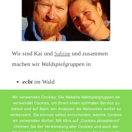
Wir sind Kai und
Sabine
und zusammen
machen wir
Waldspielgruppen
in
echt
im Wald
digital
als Blog
Wir verwenden Cookies: Die Website Waldspielgruppen.de
verwendet Cookies, um Ihnen einen optimalen Service zu
bieten und auf Basis von Analysen die Webseiten weiter zu
verbessern. Sie können selbst entscheiden, welche Cookies
wir verwenden dürfen. Mit Klick auf „Cookies akzeptieren“
stimmen Sie der Verwendung aller Cookies und auch der